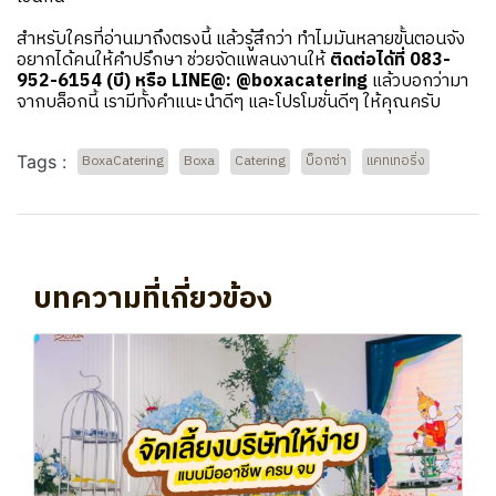
สำหรับใครที่อ่านมาถึงตรงนี้ แล้วรู้สึกว่า ทำไมมันหลายขั้นตอนจัง
อยากได้คนให้คำปรึกษา ช่วยจัดแพลนงานให้
ติดต่อได้ที่ 083-
952-6154 (บี) หรือ
LINE@:
@boxacatering
แล้วบอกว่ามา
จากบล็อกนี้ เรามีทั้งคำแนะนำดีๆ และโปรโมชั่นดีๆ ให้คุณครับ
Tags :
BoxaCatering
Boxa
Catering
บ็อกซ่า
แคทเทอริ่ง
บทความที่เกี่ยวข้อง