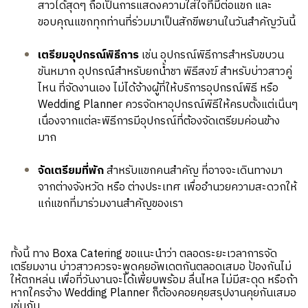
สาวได้สุดๆ ถือเป็นการแสดงความใส่ใจที่มีต่อแขก และ
ขอบคุณแขกทุกท่านที่ร่วมมาเป็นสักขีพยานในวันสำคัญวันนี้
เตรียมอุปกรณ์พิธีการ
เช่น อุปกรณ์พิธีการสำหรับขบวน
ขันหมาก อุปกรณ์สำหรับยกน้ำชา พิธีสงฆ์ สำหรับบ่าวสาวคู่
ไหน ที่จัดงานเอง ไม่ได้จ้างผู้ที่ให้บริการอุปกรณ์พิธี หรือ
Wedding Planner ควรจัดหาอุปกรณ์พิธีให้ครบตั้งแต่เนิ่นๆ
เนื่องจากแต่ละพิธีการมีอุปกรณ์ที่ต้องจัดเตรียมค่อนข้าง
มาก
จัดเตรียมที่พัก
สำหรับแขกคนสำคัญ ที่อาจจะเดินทางมา
จากต่างจังหวัด หรือ ต่างประเทศ เพื่ออำนวยความสะดวกให้
แก่แขกที่มาร่วมงานสำคัญของเรา
ทั้งนี้ ทาง Boxa Catering ขอแนะนำว่า ตลอดระยะเวลาการจัด
เตรียมงาน บ่าวสาวควรจะพูดคุยอัพเดตกันตลอดเสมอ ป้องกันไม่
ให้ตกหล่น เพื่อที่วันงานจะได้เพียบพร้อม ลื่นไหล ไม่มีสะดุด หรือถ้า
หากใครจ้าง Wedding Planner ก็ต้องคอยคุยสรุปงานคุยกันเสมอ
เช่นกัน