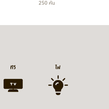
250 คัน
ทีวี
ไฟ