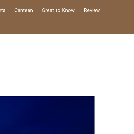
nts
Canteen
Great to Know
Review