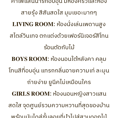
คาเฟ่แสนน่ารักอบอุ่น มีห้องครัวและห้อง
สายรุ้ง สีสันสดใส มุมเยอะมากๆ
𝐋𝐈𝐕𝐈𝐍𝐆 𝐑𝐎𝐎𝐌: ห้องนั่งเล่นเพดานสูง
สไตล์วินเทจ ตกแต่งด้วยเฟอร์นิเจอร์สีโทน
ร้อนตัดกับไม้
𝐁𝐎𝐘𝐒 𝐑𝐎𝐎𝐌: ห้องนอนใต้หลังคา คลุม
โทนสีที่อบอุ่น แทรกกลิ่นอายความเท่ ละมุน
ถ่ายง่าย ยูนีคไม่เหมือนใคร
𝐆𝐈𝐑𝐋𝐒 𝐑𝐎𝐎𝐌: ห้องนอนหญิงสาวแสน
สดใส จุดศูนย์รวมความหวานที่สุดของบ้าน
พร้อมบันไดสู่ชั้นลอยที่นำไปสู่สวนดอกไม้